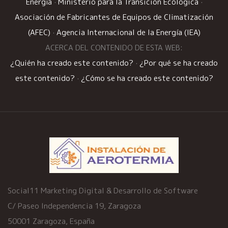
Energía
·
Ministerio para la Transición Ecológica
·
Asociación de Fabricantes de Equipos de Climatización
(AFEC)
·
Agencia Internacional de la Energía (IEA)
ACERCA DEL CONTENIDO DE ESTA WEB:
¿Quién ha creado este contenido?
·
¿Por qué se ha creado
este contenido?
·
¿Cómo se ha creado este contenido?
Social11 Marketing Digital & Desarrollo de Software
C/ Paseo Independencia 19, Zaragoza
50001 Zaragoza, España