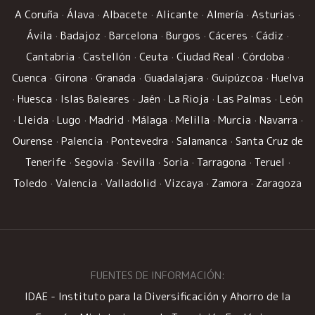
A Coruña
·
Álava
·
Albacete
·
Alicante
·
Almería
·
Asturias
·
Ávila
·
Badajoz
·
Barcelona
·
Burgos
·
Cáceres
·
Cádiz
·
Cantabria
·
Castellón
·
Ceuta
·
Ciudad Real
·
Córdoba
·
Cuenca
·
Girona
·
Granada
·
Guadalajara
·
Guipúzcoa
·
Huelva
·
Huesca
·
Islas Baleares
·
Jaén
·
La Rioja
·
Las Palmas
·
León
·
Lleida
·
Lugo
·
Madrid
·
Málaga
·
Melilla
·
Murcia
·
Navarra
·
Ourense
·
Palencia
·
Pontevedra
·
Salamanca
·
Santa Cruz de
Tenerife
·
Segovia
·
Sevilla
·
Soria
·
Tarragona
·
Teruel
·
Toledo
·
Valencia
·
Valladolid
·
Vizcaya
·
Zamora
·
Zaragoza
FUENTES DE INFORMACIÓN:
IDAE - Instituto para la Diversificación y Ahorro de la