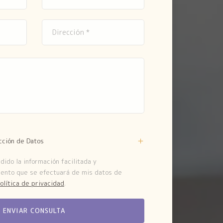
cción de Datos
ido la información facilitada y
iento que se efectuará de mis datos de
olítica de privacidad
.