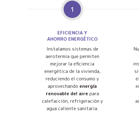
1
EFICIENCIA Y
AHORRO ENERGÉTICO
Instalamos sistemas de
Nu
aerotermia que permiten
mejorar la eficiencia
in
energética de la vivienda,
s
reduciendo el consumo y
e
aprovechando
energía
e
renovable del aire
para
calefacción, refrigeración y
a
agua caliente sanitaria.