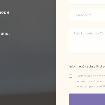
mos e
 año.
Información sobre Prote
Declaro haber entend
consiento el tratam
carácter personal.
P