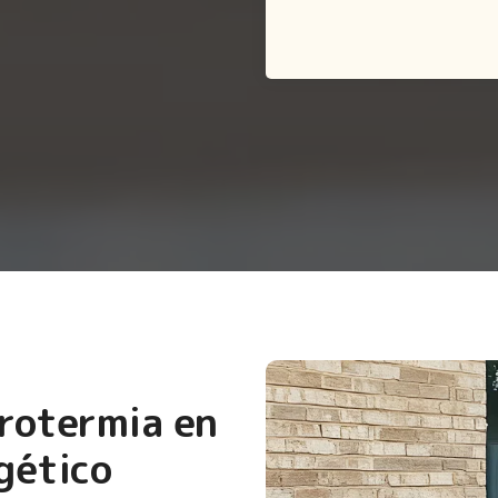
erotermia en
gético