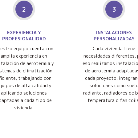
2
3
EXPERIENCIA Y
INSTALACIONES
PROFESIONALIDAD
PERSONALIZADAS
estro equipo cuenta con
Cada vivienda tiene
amplia experiencia en
necesidades diferentes, 
stalación de aerotermia y
eso realizamos instalaci
istemas de climatización
de aerotermia adaptada
ficiente, trabajando con
cada proyecto, integra
quipos de alta calidad y
soluciones como suel
aplicando soluciones
radiante, radiadores de 
daptadas a cada tipo de
temperatura o fan coil
vivienda.