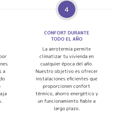
4
CONFORT DURANTE
TODO EL AÑO
La aerotermia permite
por
climatizar tu vivienda en
ones
cualquier época del año.
s a
Nuestro objetivo es ofrecer
ndo
instalaciones eficientes que
o
proporcionen confort
baja
térmico, ahorro energético y
s.
un funcionamiento fiable a
largo plazo.