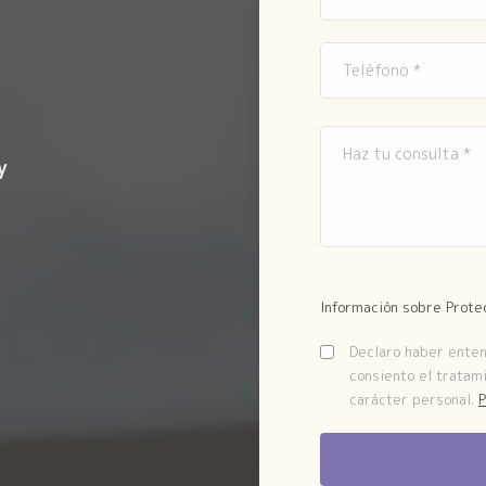
y
Información sobre Prote
Declaro haber entend
consiento el tratam
carácter personal.
P