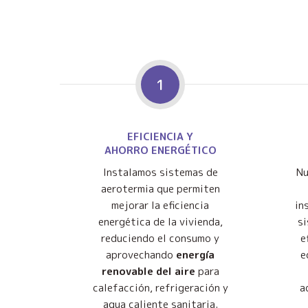
1
EFICIENCIA Y
AHORRO ENERGÉTICO
Instalamos sistemas de
Nu
aerotermia que permiten
mejorar la eficiencia
in
energética de la vivienda,
s
reduciendo el consumo y
e
aprovechando
energía
e
renovable del aire
para
calefacción, refrigeración y
a
agua caliente sanitaria.