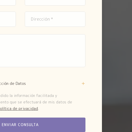
cción de Datos
ido la información facilitada y
iento que se efectuará de mis datos de
olítica de privacidad
.