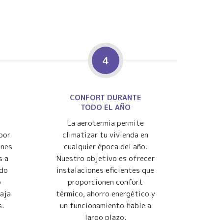
4
CONFORT DURANTE
TODO EL AÑO
La aerotermia permite
por
climatizar tu vivienda en
ones
cualquier época del año.
s a
Nuestro objetivo es ofrecer
ndo
instalaciones eficientes que
o
proporcionen confort
baja
térmico, ahorro energético y
s.
un funcionamiento fiable a
largo plazo.