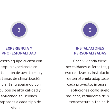
2
3
EXPERIENCIA Y
INSTALACIONES
PROFESIONALIDAD
PERSONALIZADAS
estro equipo cuenta con
Cada vivienda tiene
amplia experiencia en
necesidades diferentes, 
stalación de aerotermia y
eso realizamos instalaci
istemas de climatización
de aerotermia adaptada
ficiente, trabajando con
cada proyecto, integra
quipos de alta calidad y
soluciones como suel
aplicando soluciones
radiante, radiadores de 
daptadas a cada tipo de
temperatura o fan coil
vivienda.