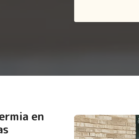
termia en
as