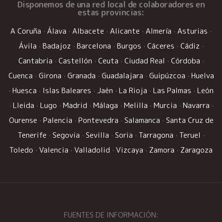
Disponemos de una
red local de colaboradores
en
estas provincias:
A Coruña
·
Álava
·
Albacete
·
Alicante
·
Almería
·
Asturias
·
Ávila
·
Badajoz
·
Barcelona
·
Burgos
·
Cáceres
·
Cádiz
·
Cantabria
·
Castellón
·
Ceuta
·
Ciudad Real
·
Córdoba
·
Cuenca
·
Girona
·
Granada
·
Guadalajara
·
Guipúzcoa
·
Huelva
·
Huesca
·
Islas Baleares
·
Jaén
·
La Rioja
·
Las Palmas
·
León
·
Lleida
·
Lugo
·
Madrid
·
Málaga
·
Melilla
·
Murcia
·
Navarra
·
Ourense
·
Palencia
·
Pontevedra
·
Salamanca
·
Santa Cruz de
Tenerife
·
Segovia
·
Sevilla
·
Soria
·
Tarragona
·
Teruel
·
Toledo
·
Valencia
·
Valladolid
·
Vizcaya
·
Zamora
·
Zaragoza
FUENTES DE INFORMACIÓN: