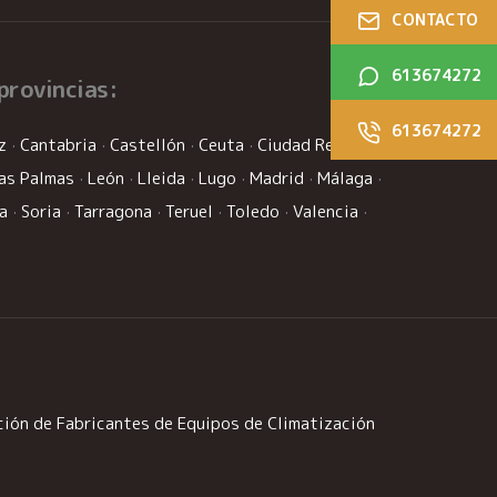
CONTACTO
613674272
provincias:
613674272
z
·
Cantabria
·
Castellón
·
Ceuta
·
Ciudad Real
·
as Palmas
·
León
·
Lleida
·
Lugo
·
Madrid
·
Málaga
·
la
·
Soria
·
Tarragona
·
Teruel
·
Toledo
·
Valencia
·
ión de Fabricantes de Equipos de Climatización