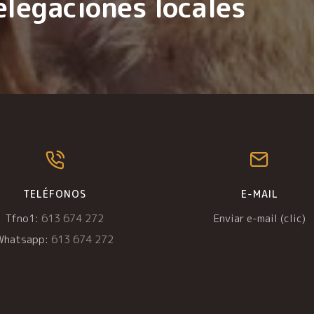
elegaciones locales
TELÉFONOS
E-MAIL
Tfno1:
613 674 272
Enviar e-mail (clic)
Whatsapp:
613 674 272