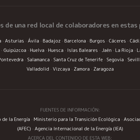
s de una
red local de colaboradores
en estas 
a
·
Asturias
·
Ávila
·
Badajoz
·
Barcelona
·
Burgos
·
Cáceres
·
Cádi
·
Guipúzcoa
·
Huelva
·
Huesca
·
Islas Baleares
·
Jaén
·
La Rioja
·
L
Pontevedra
·
Salamanca
·
Santa Cruz de Tenerife
·
Segovia
·
Sevil
Valladolid
·
Vizcaya
·
Zamora
·
Zaragoza
FUENTES DE INFORMACIÓN:
 de la Energía
·
Ministerio para la Transición Ecológica
·
Asociac
(AFEC)
·
Agencia Internacional de la Energía (IEA)
ACERCA DEL CONTENIDO DE ESTA WEB: