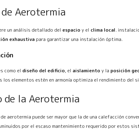
s de Aerotermia
ere un análisis detallado del
espacio
y el
clima local
. instalac
ción exhaustiva
para garantizar una instalación óptima.
ación
es como el
diseño del edificio
, el
aislamiento
y la
posición ge
 los elementos estén en armonía optimiza el rendimiento del s
 de la Aerotermia
de aerotermia puede ser mayor que la de una calefacción conven
isminuidos por el escaso mantenimiento requerido por estos sis