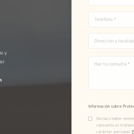
do y
del
s
Información sobre Prote
Declaro haber entend
consiento el tratam
carácter personal.
P