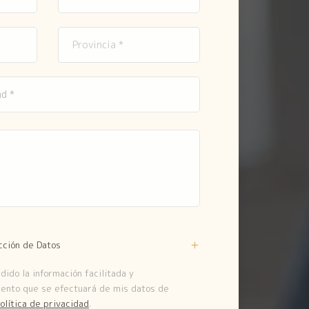
cción de Datos
ido la información facilitada y
iento que se efectuará de mis datos de
olítica de privacidad
.