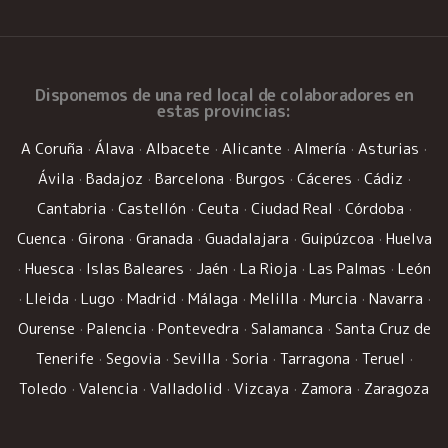
Disponemos de una
red local de colaboradores
en
estas provincias:
A Coruña
·
Álava
·
Albacete
·
Alicante
·
Almería
·
Asturias
·
Ávila
·
Badajoz
·
Barcelona
·
Burgos
·
Cáceres
·
Cádiz
·
Cantabria
·
Castellón
·
Ceuta
·
Ciudad Real
·
Córdoba
·
Cuenca
·
Girona
·
Granada
·
Guadalajara
·
Guipúzcoa
·
Huelva
·
Huesca
·
Islas Baleares
·
Jaén
·
La Rioja
·
Las Palmas
·
León
·
Lleida
·
Lugo
·
Madrid
·
Málaga
·
Melilla
·
Murcia
·
Navarra
·
Ourense
·
Palencia
·
Pontevedra
·
Salamanca
·
Santa Cruz de
Tenerife
·
Segovia
·
Sevilla
·
Soria
·
Tarragona
·
Teruel
·
Toledo
·
Valencia
·
Valladolid
·
Vizcaya
·
Zamora
·
Zaragoza