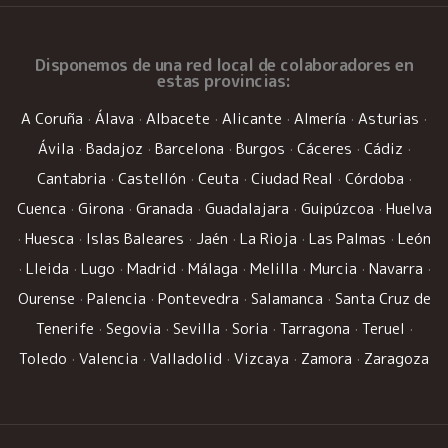
Disponemos de una
red local de colaboradores
en
estas provincias:
A Coruña
·
Álava
·
Albacete
·
Alicante
·
Almería
·
Asturias
·
Ávila
·
Badajoz
·
Barcelona
·
Burgos
·
Cáceres
·
Cádiz
·
Cantabria
·
Castellón
·
Ceuta
·
Ciudad Real
·
Córdoba
·
Cuenca
·
Girona
·
Granada
·
Guadalajara
·
Guipúzcoa
·
Huelva
·
Huesca
·
Islas Baleares
·
Jaén
·
La Rioja
·
Las Palmas
·
León
·
Lleida
·
Lugo
·
Madrid
·
Málaga
·
Melilla
·
Murcia
·
Navarra
·
Ourense
·
Palencia
·
Pontevedra
·
Salamanca
·
Santa Cruz de
Tenerife
·
Segovia
·
Sevilla
·
Soria
·
Tarragona
·
Teruel
·
Toledo
·
Valencia
·
Valladolid
·
Vizcaya
·
Zamora
·
Zaragoza