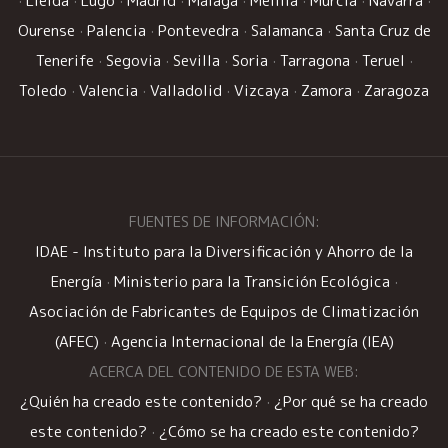
·
Lleida
·
Lugo
·
Madrid
·
Málaga
·
Melilla
·
Murcia
·
Navarra
·
Ourense
·
Palencia
·
Pontevedra
·
Salamanca
·
Santa Cruz de
Tenerife
·
Segovia
·
Sevilla
·
Soria
·
Tarragona
·
Teruel
·
Toledo
·
Valencia
·
Valladolid
·
Vizcaya
·
Zamora
·
Zaragoza
FUENTES DE INFORMACIÓN:
IDAE - Instituto para la Diversificación y Ahorro de la
Energía
·
Ministerio para la Transición Ecológica
·
Asociación de Fabricantes de Equipos de Climatización
(AFEC)
·
Agencia Internacional de la Energía (IEA)
ACERCA DEL CONTENIDO DE ESTA WEB:
¿Quién ha creado este contenido?
·
¿Por qué se ha creado
este contenido?
·
¿Cómo se ha creado este contenido?