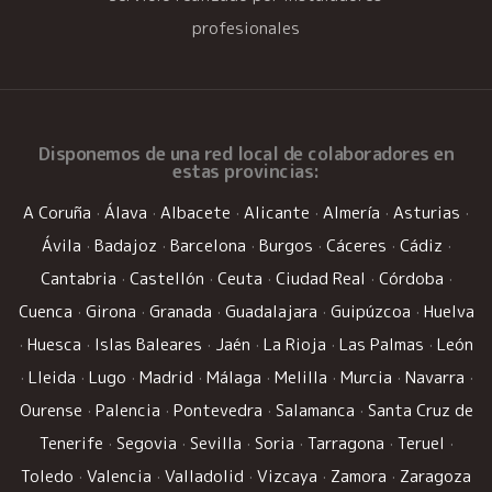
profesionales
Disponemos de una
red local de colaboradores
en
estas provincias:
A Coruña
·
Álava
·
Albacete
·
Alicante
·
Almería
·
Asturias
·
Ávila
·
Badajoz
·
Barcelona
·
Burgos
·
Cáceres
·
Cádiz
·
Cantabria
·
Castellón
·
Ceuta
·
Ciudad Real
·
Córdoba
·
Cuenca
·
Girona
·
Granada
·
Guadalajara
·
Guipúzcoa
·
Huelva
·
Huesca
·
Islas Baleares
·
Jaén
·
La Rioja
·
Las Palmas
·
León
·
Lleida
·
Lugo
·
Madrid
·
Málaga
·
Melilla
·
Murcia
·
Navarra
·
Ourense
·
Palencia
·
Pontevedra
·
Salamanca
·
Santa Cruz de
Tenerife
·
Segovia
·
Sevilla
·
Soria
·
Tarragona
·
Teruel
·
Toledo
·
Valencia
·
Valladolid
·
Vizcaya
·
Zamora
·
Zaragoza