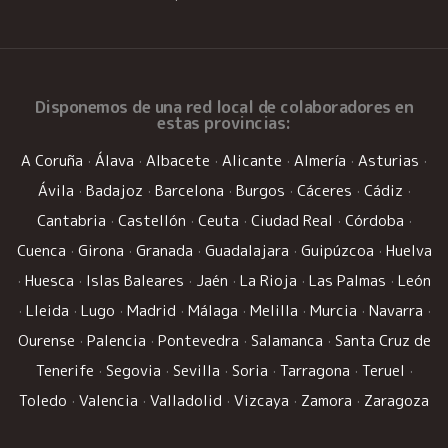
Disponemos de una
red local de colaboradores
en
estas provincias:
A Coruña
·
Álava
·
Albacete
·
Alicante
·
Almería
·
Asturias
·
Ávila
·
Badajoz
·
Barcelona
·
Burgos
·
Cáceres
·
Cádiz
·
Cantabria
·
Castellón
·
Ceuta
·
Ciudad Real
·
Córdoba
·
Cuenca
·
Girona
·
Granada
·
Guadalajara
·
Guipúzcoa
·
Huelva
·
Huesca
·
Islas Baleares
·
Jaén
·
La Rioja
·
Las Palmas
·
León
·
Lleida
·
Lugo
·
Madrid
·
Málaga
·
Melilla
·
Murcia
·
Navarra
·
Ourense
·
Palencia
·
Pontevedra
·
Salamanca
·
Santa Cruz de
Tenerife
·
Segovia
·
Sevilla
·
Soria
·
Tarragona
·
Teruel
·
Toledo
·
Valencia
·
Valladolid
·
Vizcaya
·
Zamora
·
Zaragoza