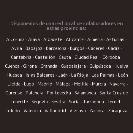
Disponemos de una
red local de colaboradores
en
estas provincias:
A Coruña
·
Álava
·
Albacete
·
Alicante
·
Almería
·
Asturias
·
Ávila
·
Badajoz
·
Barcelona
·
Burgos
·
Cáceres
·
Cádiz
·
Cantabria
·
Castellón
·
Ceuta
·
Ciudad Real
·
Córdoba
·
Cuenca
·
Girona
·
Granada
·
Guadalajara
·
Guipúzcoa
·
Huelva
·
Huesca
·
Islas Baleares
·
Jaén
·
La Rioja
·
Las Palmas
·
León
·
Lleida
·
Lugo
·
Madrid
·
Málaga
·
Melilla
·
Murcia
·
Navarra
·
Ourense
·
Palencia
·
Pontevedra
·
Salamanca
·
Santa Cruz de
Tenerife
·
Segovia
·
Sevilla
·
Soria
·
Tarragona
·
Teruel
·
Toledo
·
Valencia
·
Valladolid
·
Vizcaya
·
Zamora
·
Zaragoza