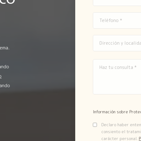
tema.
ando
o
zando
Información sobre Prote
Declaro haber entend
consiento el tratam
carácter personal.
P