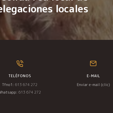
elegaciones locales
TELÉFONOS
E-MAIL
Tfno1:
613 674 272
Enviar e-mail (clic)
Whatsapp:
613 674 272