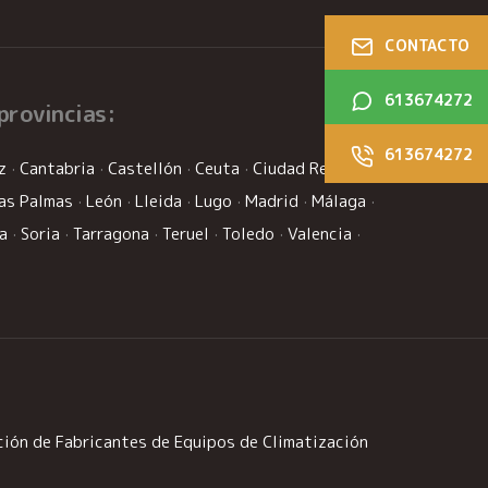
CONTACTO
613674272
provincias:
613674272
z
·
Cantabria
·
Castellón
·
Ceuta
·
Ciudad Real
·
as Palmas
·
León
·
Lleida
·
Lugo
·
Madrid
·
Málaga
·
la
·
Soria
·
Tarragona
·
Teruel
·
Toledo
·
Valencia
·
ión de Fabricantes de Equipos de Climatización