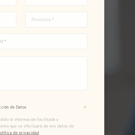
cción de Datos
ido la información facilitada y
iento que se efectuará de mis datos de
olítica de privacidad
.