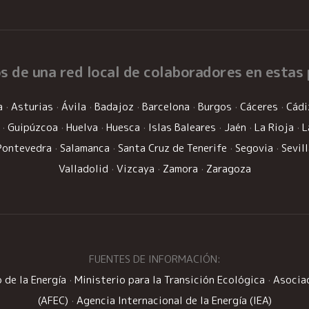
s de una
red local de colaboradores
en estas 
a
·
Asturias
·
Ávila
·
Badajoz
·
Barcelona
·
Burgos
·
Cáceres
·
Cádi
·
Guipúzcoa
·
Huelva
·
Huesca
·
Islas Baleares
·
Jaén
·
La Rioja
·
L
Pontevedra
·
Salamanca
·
Santa Cruz de Tenerife
·
Segovia
·
Sevil
Valladolid
·
Vizcaya
·
Zamora
·
Zaragoza
FUENTES DE INFORMACIÓN:
 de la Energía
·
Ministerio para la Transición Ecológica
·
Asociac
(AFEC)
·
Agencia Internacional de la Energía (IEA)