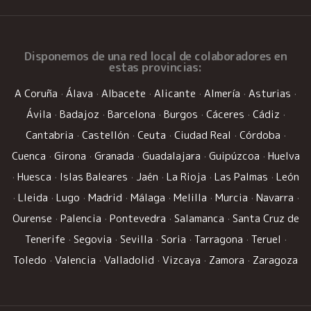
Disponemos de una
red local de colaboradores
en
estas provincias:
A Coruña
·
Álava
·
Albacete
·
Alicante
·
Almería
·
Asturias
·
Ávila
·
Badajoz
·
Barcelona
·
Burgos
·
Cáceres
·
Cádiz
·
Cantabria
·
Castellón
·
Ceuta
·
Ciudad Real
·
Córdoba
·
Cuenca
·
Girona
·
Granada
·
Guadalajara
·
Guipúzcoa
·
Huelva
·
Huesca
·
Islas Baleares
·
Jaén
·
La Rioja
·
Las Palmas
·
León
·
Lleida
·
Lugo
·
Madrid
·
Málaga
·
Melilla
·
Murcia
·
Navarra
·
Ourense
·
Palencia
·
Pontevedra
·
Salamanca
·
Santa Cruz de
Tenerife
·
Segovia
·
Sevilla
·
Soria
·
Tarragona
·
Teruel
·
Toledo
·
Valencia
·
Valladolid
·
Vizcaya
·
Zamora
·
Zaragoza