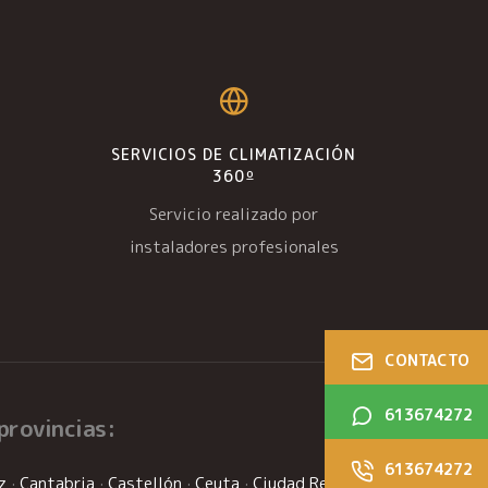
SERVICIOS DE CLIMATIZACIÓN
360º
Servicio realizado por
instaladores profesionales
CONTACTO
613674272
provincias:
613674272
z
·
Cantabria
·
Castellón
·
Ceuta
·
Ciudad Real
·