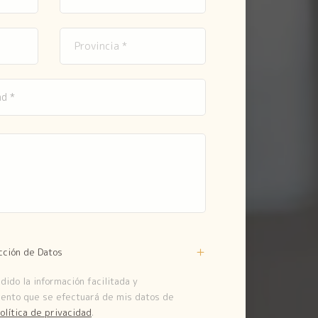
cción de Datos
ido la información facilitada y
iento que se efectuará de mis datos de
olítica de privacidad
.