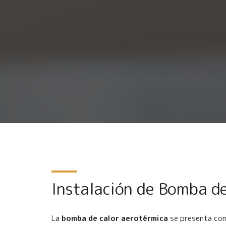
Instalación de Bomba de
La
bomba de calor aerotérmica
se presenta como