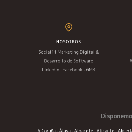
NOSOTROS
Social11 Marketing Digital &
Desarrollo de Software
LinkedIn
·
Facebook
·
GMB
Disponemo
A Coruña
·
Álava
·
Albacete
·
Alicante
·
Almerí