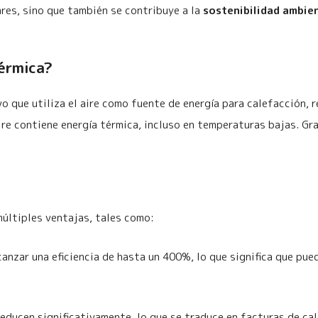
ares, sino que también se contribuye a la
sostenibilidad ambie
érmica?
o que utiliza el aire como fuente de energía para calefacción, r
aire contiene energía térmica, incluso en temperaturas bajas. Gr
múltiples ventajas, tales como:
nzar una eficiencia de hasta un 400%, lo que significa que pue
educen significativamente, lo que se traduce en facturas de cal