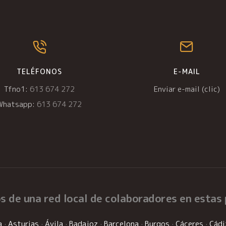
TELÉFONOS
E-MAIL
Tfno1:
613 674 272
Enviar e-mail (clic)
Whatsapp:
613 674 272
s de una
red local de colaboradores
en estas 
a
·
Asturias
·
Ávila
·
Badajoz
·
Barcelona
·
Burgos
·
Cáceres
·
Cádi