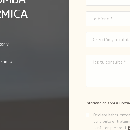
RMICA
tar y
zan la
e
.
Información sobre Prote
Declaro haber entend
consiento el tratam
carácter personal.
P