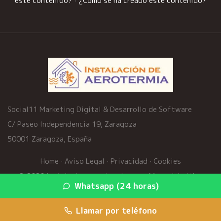
este contenido?
·
¿Cómo se ha creado este contenido?
Social11 Marketing Digital & Desarrollo de Software
C/ Paseo Independencia 19, Zaragoza
50001 Zaragoza, España
Home
·
Aviso Legal
·
Privacidad
·
Cookies
© 2026 instalacion-aerotermia.com ·
Mapa del sitio
·
Whatsapp (24 horas)
Servicios
Llamar por teléfono