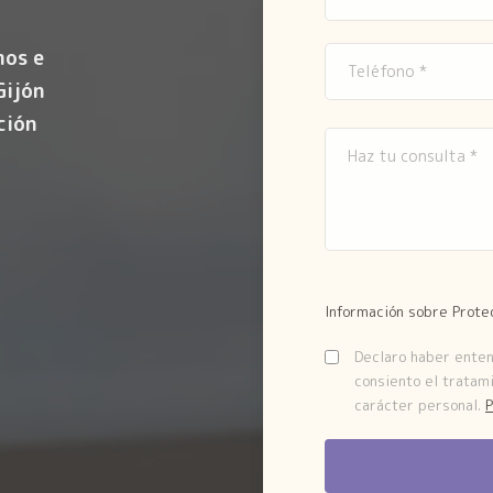
mos e
Gijón
ción
Información sobre Prote
Declaro haber entend
consiento el tratam
carácter personal.
P