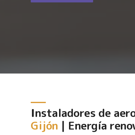
Instaladores de aer
Gijón
| Energía reno