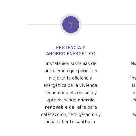
1
EFICIENCIA Y
AHORRO ENERGÉTICO
Instalamos sistemas de
Nu
aerotermia que permiten
mejorar la eficiencia
in
energética de la vivienda,
s
reduciendo el consumo y
e
aprovechando
energía
e
renovable del aire
para
calefacción, refrigeración y
a
agua caliente sanitaria.