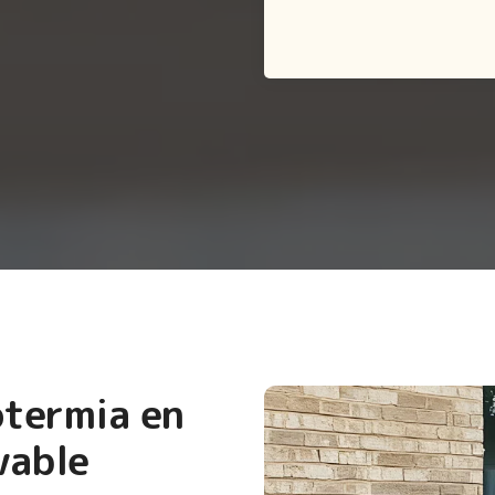
otermia en
vable