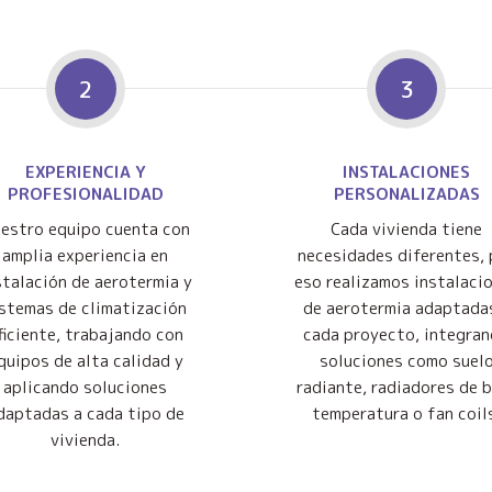
2
3
EXPERIENCIA Y
INSTALACIONES
PROFESIONALIDAD
PERSONALIZADAS
estro equipo cuenta con
Cada vivienda tiene
amplia experiencia en
necesidades diferentes, 
stalación de aerotermia y
eso realizamos instalaci
istemas de climatización
de aerotermia adaptada
ficiente, trabajando con
cada proyecto, integra
quipos de alta calidad y
soluciones como suel
aplicando soluciones
radiante, radiadores de 
daptadas a cada tipo de
temperatura o fan coil
vivienda.