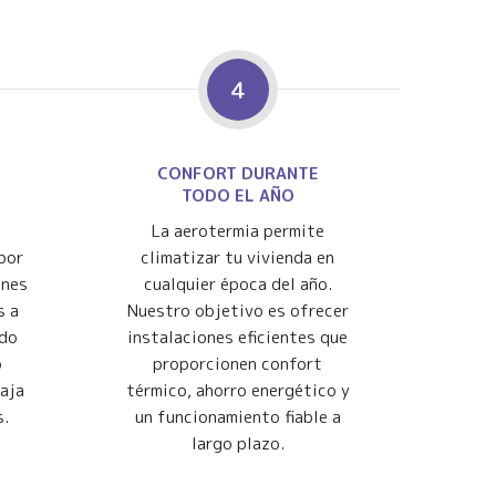
4
CONFORT DURANTE
TODO EL AÑO
La aerotermia permite
por
climatizar tu vivienda en
ones
cualquier época del año.
s a
Nuestro objetivo es ofrecer
ndo
instalaciones eficientes que
o
proporcionen confort
baja
térmico, ahorro energético y
s.
un funcionamiento fiable a
largo plazo.