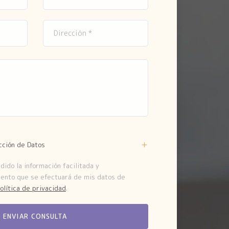
cción de Datos
ido la información facilitada y
iento que se efectuará de mis datos de
olítica de privacidad
.