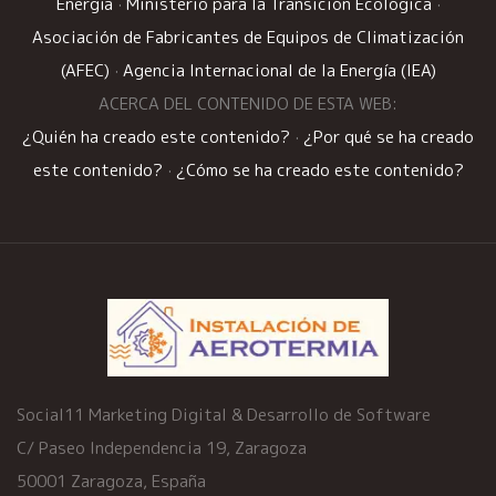
Energía
·
Ministerio para la Transición Ecológica
·
Asociación de Fabricantes de Equipos de Climatización
(AFEC)
·
Agencia Internacional de la Energía (IEA)
ACERCA DEL CONTENIDO DE ESTA WEB:
¿Quién ha creado este contenido?
·
¿Por qué se ha creado
este contenido?
·
¿Cómo se ha creado este contenido?
Social11 Marketing Digital & Desarrollo de Software
C/ Paseo Independencia 19, Zaragoza
50001 Zaragoza, España