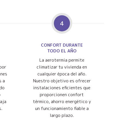
4
CONFORT DURANTE
TODO EL AÑO
La aerotermia permite
por
climatizar tu vivienda en
ones
cualquier época del año.
s a
Nuestro objetivo es ofrecer
ndo
instalaciones eficientes que
o
proporcionen confort
baja
térmico, ahorro energético y
s.
un funcionamiento fiable a
largo plazo.