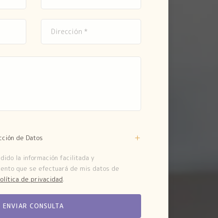
cción de Datos
ido la información facilitada y
iento que se efectuará de mis datos de
olítica de privacidad
.