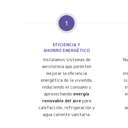
1
EFICIENCIA Y
AHORRO ENERGÉTICO
Instalamos sistemas de
Nu
aerotermia que permiten
mejorar la eficiencia
in
energética de la vivienda,
s
reduciendo el consumo y
e
aprovechando
energía
e
renovable del aire
para
calefacción, refrigeración y
a
agua caliente sanitaria.