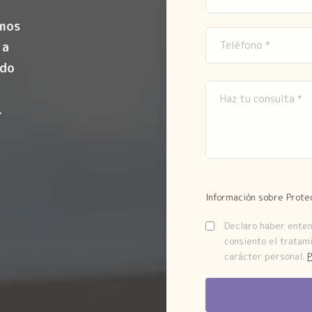
amos
 a
ndo
.
Información sobre Prote
Declaro haber entend
consiento el tratam
carácter personal.
P