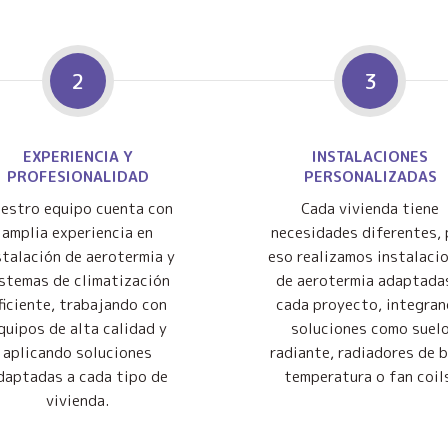
2
3
EXPERIENCIA Y
INSTALACIONES
PROFESIONALIDAD
PERSONALIZADAS
estro equipo cuenta con
Cada vivienda tiene
amplia experiencia en
necesidades diferentes, 
stalación de aerotermia y
eso realizamos instalaci
istemas de climatización
de aerotermia adaptada
ficiente, trabajando con
cada proyecto, integra
quipos de alta calidad y
soluciones como suel
aplicando soluciones
radiante, radiadores de 
daptadas a cada tipo de
temperatura o fan coil
vivienda.