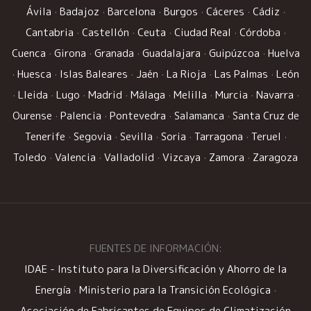
Ávila
·
Badajoz
·
Barcelona
·
Burgos
·
Cáceres
·
Cádiz
·
Cantabria
·
Castellón
·
Ceuta
·
Ciudad Real
·
Córdoba
·
Cuenca
·
Girona
·
Granada
·
Guadalajara
·
Guipúzcoa
·
Huelva
·
Huesca
·
Islas Baleares
·
Jaén
·
La Rioja
·
Las Palmas
·
León
·
Lleida
·
Lugo
·
Madrid
·
Málaga
·
Melilla
·
Murcia
·
Navarra
·
Ourense
·
Palencia
·
Pontevedra
·
Salamanca
·
Santa Cruz de
Tenerife
·
Segovia
·
Sevilla
·
Soria
·
Tarragona
·
Teruel
·
Toledo
·
Valencia
·
Valladolid
·
Vizcaya
·
Zamora
·
Zaragoza
FUENTES DE INFORMACIÓN:
IDAE - Instituto para la Diversificación y Ahorro de la
Energía
·
Ministerio para la Transición Ecológica
·
Asociación de Fabricantes de Equipos de Climatización