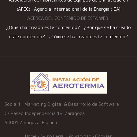
(AFEC)
·
Agencia Internacional de la Energía (IEA)
ACERCA DEL CONTENIDO DE ESTA WEB:
¿Quién ha creado este contenido?
·
¿Por qué se ha creado
este contenido?
·
¿Cómo se ha creado este contenido?
Social11 Marketing Digital & Desarrollo de Software
C/ Paseo Independencia 19, Zaragoza
50001 Zaragoza, España
Home
·
Aviso Legal
·
Privacidad
·
Cookies