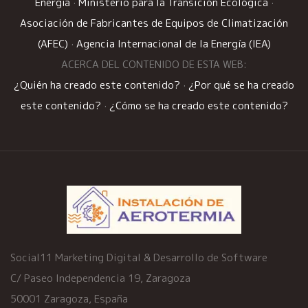
Energía
·
Ministerio para la Transición Ecológica
·
Asociación de Fabricantes de Equipos de Climatización
(AFEC)
·
Agencia Internacional de la Energía (IEA)
ACERCA DEL CONTENIDO DE ESTA WEB:
¿Quién ha creado este contenido?
·
¿Por qué se ha creado
este contenido?
·
¿Cómo se ha creado este contenido?
Social11 Marketing Digital & Desarrollo de Software
C/ Paseo Independencia 19, Zaragoza
50001 Zaragoza, España