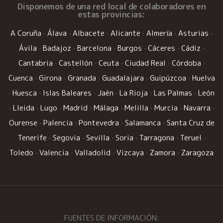
Disponemos de una
red local de colaboradores
en
estas provincias:
A Coruña
·
Álava
·
Albacete
·
Alicante
·
Almería
·
Asturias
·
Ávila
·
Badajoz
·
Barcelona
·
Burgos
·
Cáceres
·
Cádiz
·
Cantabria
·
Castellón
·
Ceuta
·
Ciudad Real
·
Córdoba
·
Cuenca
·
Girona
·
Granada
·
Guadalajara
·
Guipúzcoa
·
Huelva
·
Huesca
·
Islas Baleares
·
Jaén
·
La Rioja
·
Las Palmas
·
León
·
Lleida
·
Lugo
·
Madrid
·
Málaga
·
Melilla
·
Murcia
·
Navarra
·
Ourense
·
Palencia
·
Pontevedra
·
Salamanca
·
Santa Cruz de
Tenerife
·
Segovia
·
Sevilla
·
Soria
·
Tarragona
·
Teruel
·
Toledo
·
Valencia
·
Valladolid
·
Vizcaya
·
Zamora
·
Zaragoza
FUENTES DE INFORMACIÓN: