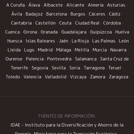
A Coruña
·
Álava
·
Albacete
·
Alicante
·
Almería
·
Asturias
·
Ávila
·
Badajoz
·
Barcelona
·
Burgos
·
Cáceres
·
Cádiz
·
Cantabria
·
Castellón
·
Ceuta
·
Ciudad Real
·
Córdoba
·
Cuenca
·
Girona
·
Granada
·
Guadalajara
·
Guipúzcoa
·
Huelva
·
Huesca
·
Islas Baleares
·
Jaén
·
La Rioja
·
Las Palmas
·
León
·
Lleida
·
Lugo
·
Madrid
·
Málaga
·
Melilla
·
Murcia
·
Navarra
·
Ourense
·
Palencia
·
Pontevedra
·
Salamanca
·
Santa Cruz de
Tenerife
·
Segovia
·
Sevilla
·
Soria
·
Tarragona
·
Teruel
·
Toledo
·
Valencia
·
Valladolid
·
Vizcaya
·
Zamora
·
Zaragoza
FUENTES DE INFORMACIÓN:
IDAE - Instituto para la Diversificación y Ahorro de la
Energía
·
Ministerio para la Transición Ecológica
·