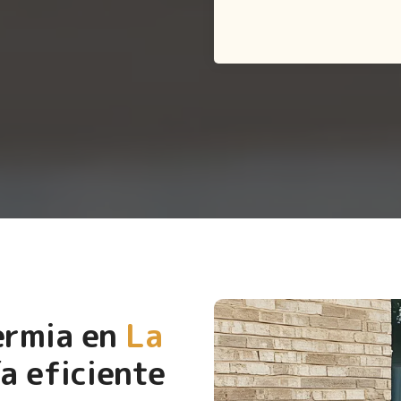
ermia en
La
a eficiente