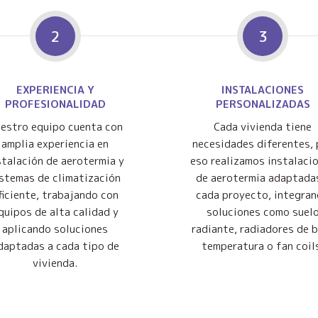
2
3
EXPERIENCIA Y
INSTALACIONES
PROFESIONALIDAD
PERSONALIZADAS
estro equipo cuenta con
Cada vivienda tiene
amplia experiencia en
necesidades diferentes, 
stalación de aerotermia y
eso realizamos instalaci
istemas de climatización
de aerotermia adaptada
ficiente, trabajando con
cada proyecto, integra
quipos de alta calidad y
soluciones como suel
aplicando soluciones
radiante, radiadores de 
daptadas a cada tipo de
temperatura o fan coil
vivienda.