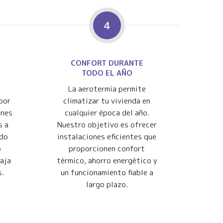
4
CONFORT DURANTE
TODO EL AÑO
La aerotermia permite
por
climatizar tu vivienda en
ones
cualquier época del año.
s a
Nuestro objetivo es ofrecer
ndo
instalaciones eficientes que
o
proporcionen confort
baja
térmico, ahorro energético y
s.
un funcionamiento fiable a
largo plazo.