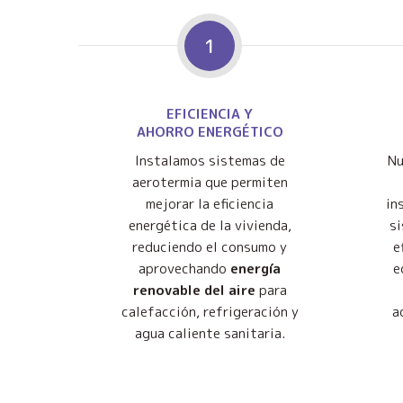
1
EFICIENCIA Y
AHORRO ENERGÉTICO
Instalamos sistemas de
Nu
aerotermia que permiten
mejorar la eficiencia
in
energética de la vivienda,
s
reduciendo el consumo y
e
aprovechando
energía
e
renovable del aire
para
calefacción, refrigeración y
a
agua caliente sanitaria.