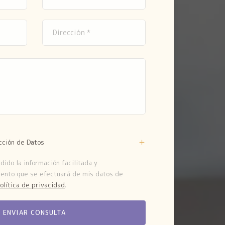
cción de Datos
ido la información facilitada y
iento que se efectuará de mis datos de
olítica de privacidad
.