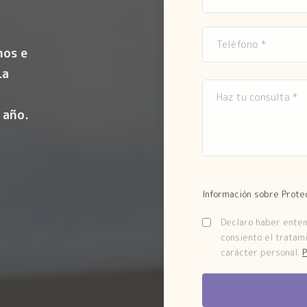
mos e
La
 año.
Información sobre Prote
Declaro haber entend
consiento el tratam
carácter personal.
P