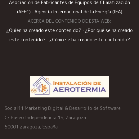
Asociación de Fabricantes de Equipos de Climatización
(AFEC)
·
Agencia Internacional de la Energía (IEA)
ACERCA DEL CONTENIDO DE ESTA WEB:
¿Quién ha creado este contenido?
·
¿Por qué se ha creado
este contenido?
·
¿Cómo se ha creado este contenido?
Social11 Marketing Digital & Desarrollo de Software
C/ Paseo Independencia 19, Zaragoza
50001 Zaragoza, España