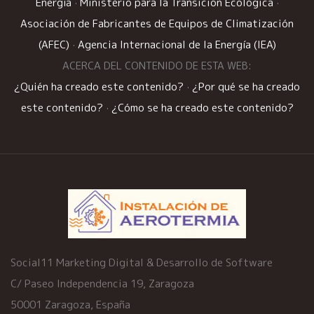
Energía
·
Ministerio para la Transición Ecológica
·
Asociación de Fabricantes de Equipos de Climatización
(AFEC)
·
Agencia Internacional de la Energía (IEA)
ACERCA DEL CONTENIDO DE ESTA WEB:
¿Quién ha creado este contenido?
·
¿Por qué se ha creado
este contenido?
·
¿Cómo se ha creado este contenido?
Social11 Marketing Digital & Desarrollo de Software
C/ Paseo Independencia 19, Zaragoza
50001 Zaragoza, España