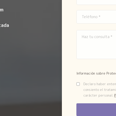
om
cada
Información sobre Prote
Declaro haber entend
consiento el tratam
carácter personal.
P