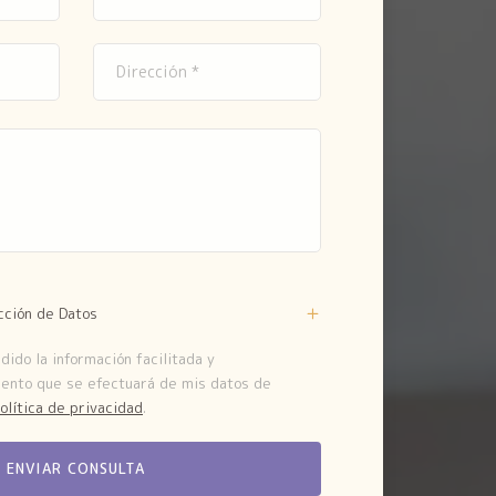
cción de Datos
ido la información facilitada y
iento que se efectuará de mis datos de
olítica de privacidad
.