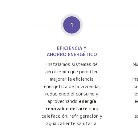
1
EFICIENCIA Y
AHORRO ENERGÉTICO
Instalamos sistemas de
Nu
aerotermia que permiten
mejorar la eficiencia
in
energética de la vivienda,
s
reduciendo el consumo y
e
aprovechando
energía
e
renovable del aire
para
calefacción, refrigeración y
a
agua caliente sanitaria.