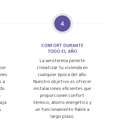
4
CONFORT DURANTE
TODO EL AÑO
La aerotermia permite
por
climatizar tu vivienda en
ones
cualquier época del año.
s a
Nuestro objetivo es ofrecer
ndo
instalaciones eficientes que
o
proporcionen confort
baja
térmico, ahorro energético y
s.
un funcionamiento fiable a
largo plazo.