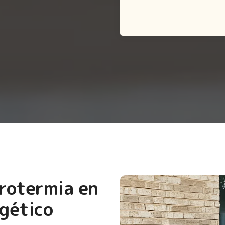
erotermia en
gético