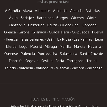
estas provincias:
A Coruña
·
Álava
·
Albacete
·
Alicante
·
Almería
·
Asturias
·
Ávila
·
Badajoz
·
Barcelona
·
Burgos
·
Cáceres
·
Cádiz
·
Cantabria
·
Castellón
·
Ceuta
·
Ciudad Real
·
Córdoba
·
Cuenca
·
Girona
·
Granada
·
Guadalajara
·
Guipúzcoa
·
Huelva
·
Huesca
·
Islas Baleares
·
Jaén
·
La Rioja
·
Las Palmas
·
León
·
Lleida
·
Lugo
·
Madrid
·
Málaga
·
Melilla
·
Murcia
·
Navarra
·
Ourense
·
Palencia
·
Pontevedra
·
Salamanca
·
Santa Cruz de
Tenerife
·
Segovia
·
Sevilla
·
Soria
·
Tarragona
·
Teruel
·
Toledo
·
Valencia
·
Valladolid
·
Vizcaya
·
Zamora
·
Zaragoza
FUENTES DE INFORMACIÓN:
IDAE - Instituto para la Diversificación y Ahorro de la