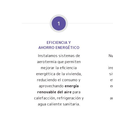
1
EFICIENCIA Y
AHORRO ENERGÉTICO
Instalamos sistemas de
Nu
aerotermia que permiten
mejorar la eficiencia
in
energética de la vivienda,
s
reduciendo el consumo y
e
aprovechando
energía
e
renovable del aire
para
calefacción, refrigeración y
a
agua caliente sanitaria.