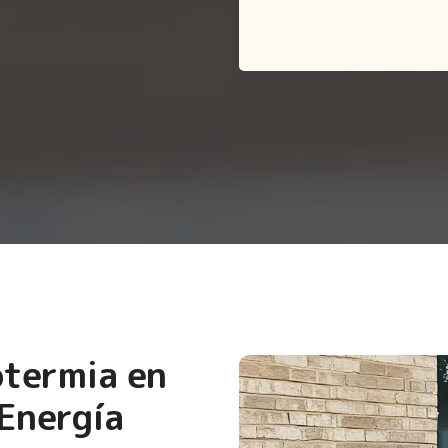
otermia en
Energía