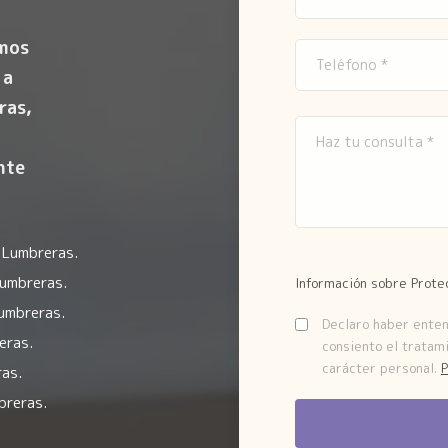
amos
 a
ras,
nte
 Lumbreras.
Lumbreras.
Información sobre Prote
umbreras.
Declaro haber entend
eras.
consiento el tratam
carácter personal.
P
ras.
breras.