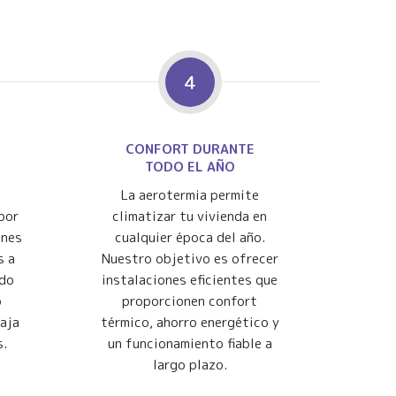
4
CONFORT DURANTE
TODO EL AÑO
La aerotermia permite
por
climatizar tu vivienda en
ones
cualquier época del año.
s a
Nuestro objetivo es ofrecer
ndo
instalaciones eficientes que
o
proporcionen confort
baja
térmico, ahorro energético y
s.
un funcionamiento fiable a
largo plazo.