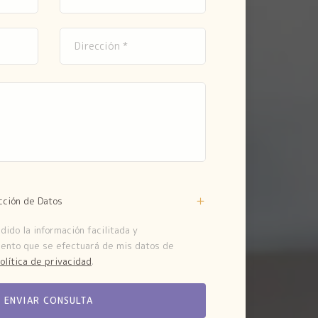
cción de Datos
ido la información facilitada y
iento que se efectuará de mis datos de
olítica de privacidad
.