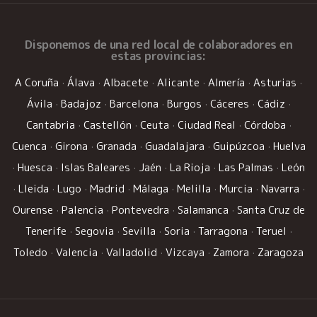
Disponemos de una
red local de colaboradores
en
estas provincias:
A Coruña
·
Álava
·
Albacete
·
Alicante
·
Almería
·
Asturias
·
Ávila
·
Badajoz
·
Barcelona
·
Burgos
·
Cáceres
·
Cádiz
·
Cantabria
·
Castellón
·
Ceuta
·
Ciudad Real
·
Córdoba
·
Cuenca
·
Girona
·
Granada
·
Guadalajara
·
Guipúzcoa
·
Huelva
·
Huesca
·
Islas Baleares
·
Jaén
·
La Rioja
·
Las Palmas
·
León
·
Lleida
·
Lugo
·
Madrid
·
Málaga
·
Melilla
·
Murcia
·
Navarra
·
Ourense
·
Palencia
·
Pontevedra
·
Salamanca
·
Santa Cruz de
Tenerife
·
Segovia
·
Sevilla
·
Soria
·
Tarragona
·
Teruel
·
Toledo
·
Valencia
·
Valladolid
·
Vizcaya
·
Zamora
·
Zaragoza