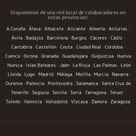
Disponemos de una
red local de colaboradores
en
estas provincias:
A Coruña
·
Álava
·
Albacete
·
Alicante
·
Almería
·
Asturias
·
Ávila
·
Badajoz
·
Barcelona
·
Burgos
·
Cáceres
·
Cádiz
·
Cantabria
·
Castellón
·
Ceuta
·
Ciudad Real
·
Córdoba
·
Cuenca
·
Girona
·
Granada
·
Guadalajara
·
Guipúzcoa
·
Huelva
·
Huesca
·
Islas Baleares
·
Jaén
·
La Rioja
·
Las Palmas
·
León
·
Lleida
·
Lugo
·
Madrid
·
Málaga
·
Melilla
·
Murcia
·
Navarra
·
Ourense
·
Palencia
·
Pontevedra
·
Salamanca
·
Santa Cruz de
Tenerife
·
Segovia
·
Sevilla
·
Soria
·
Tarragona
·
Teruel
·
Toledo
·
Valencia
·
Valladolid
·
Vizcaya
·
Zamora
·
Zaragoza