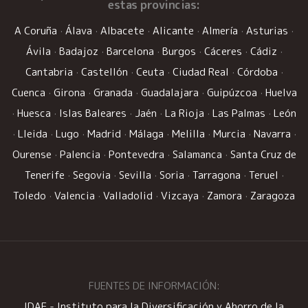
estas provincias:
A Coruña
·
Álava
·
Albacete
·
Alicante
·
Almería
·
Asturias
·
Ávila
·
Badajoz
·
Barcelona
·
Burgos
·
Cáceres
·
Cádiz
·
Cantabria
·
Castellón
·
Ceuta
·
Ciudad Real
·
Córdoba
·
Cuenca
·
Girona
·
Granada
·
Guadalajara
·
Guipúzcoa
·
Huelva
·
Huesca
·
Islas Baleares
·
Jaén
·
La Rioja
·
Las Palmas
·
León
·
Lleida
·
Lugo
·
Madrid
·
Málaga
·
Melilla
·
Murcia
·
Navarra
·
Ourense
·
Palencia
·
Pontevedra
·
Salamanca
·
Santa Cruz de
Tenerife
·
Segovia
·
Sevilla
·
Soria
·
Tarragona
·
Teruel
·
Toledo
·
Valencia
·
Valladolid
·
Vizcaya
·
Zamora
·
Zaragoza
FUENTES DE INFORMACIÓN:
IDAE - Instituto para la Diversificación y Ahorro de la