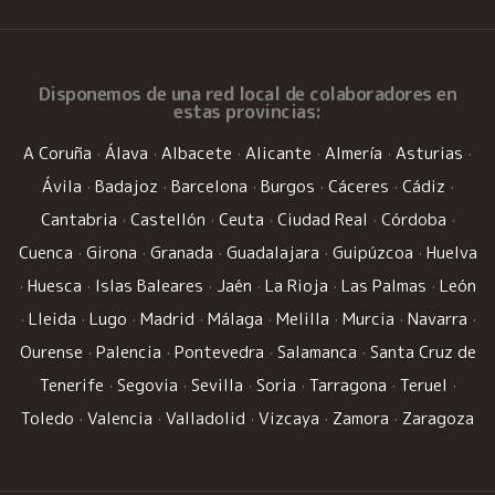
Disponemos de una
red local de colaboradores
en
estas provincias:
A Coruña
·
Álava
·
Albacete
·
Alicante
·
Almería
·
Asturias
·
Ávila
·
Badajoz
·
Barcelona
·
Burgos
·
Cáceres
·
Cádiz
·
Cantabria
·
Castellón
·
Ceuta
·
Ciudad Real
·
Córdoba
·
Cuenca
·
Girona
·
Granada
·
Guadalajara
·
Guipúzcoa
·
Huelva
·
Huesca
·
Islas Baleares
·
Jaén
·
La Rioja
·
Las Palmas
·
León
·
Lleida
·
Lugo
·
Madrid
·
Málaga
·
Melilla
·
Murcia
·
Navarra
·
Ourense
·
Palencia
·
Pontevedra
·
Salamanca
·
Santa Cruz de
Tenerife
·
Segovia
·
Sevilla
·
Soria
·
Tarragona
·
Teruel
·
Toledo
·
Valencia
·
Valladolid
·
Vizcaya
·
Zamora
·
Zaragoza