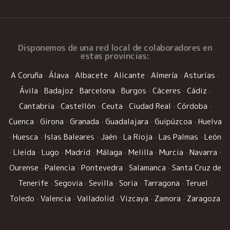
Disponemos de una
red local de colaboradores
en
estas provincias:
A Coruña
·
Álava
·
Albacete
·
Alicante
·
Almería
·
Asturias
·
Ávila
·
Badajoz
·
Barcelona
·
Burgos
·
Cáceres
·
Cádiz
·
Cantabria
·
Castellón
·
Ceuta
·
Ciudad Real
·
Córdoba
·
Cuenca
·
Girona
·
Granada
·
Guadalajara
·
Guipúzcoa
·
Huelva
·
Huesca
·
Islas Baleares
·
Jaén
·
La Rioja
·
Las Palmas
·
León
·
Lleida
·
Lugo
·
Madrid
·
Málaga
·
Melilla
·
Murcia
·
Navarra
·
Ourense
·
Palencia
·
Pontevedra
·
Salamanca
·
Santa Cruz de
Tenerife
·
Segovia
·
Sevilla
·
Soria
·
Tarragona
·
Teruel
·
Toledo
·
Valencia
·
Valladolid
·
Vizcaya
·
Zamora
·
Zaragoza