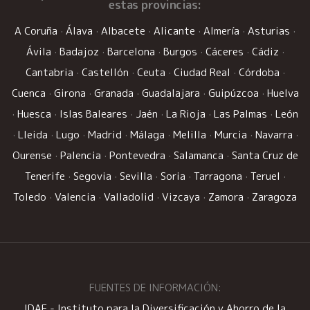
estas provincias:
A Coruña
·
Álava
·
Albacete
·
Alicante
·
Almería
·
Asturias
·
Ávila
·
Badajoz
·
Barcelona
·
Burgos
·
Cáceres
·
Cádiz
·
Cantabria
·
Castellón
·
Ceuta
·
Ciudad Real
·
Córdoba
·
Cuenca
·
Girona
·
Granada
·
Guadalajara
·
Guipúzcoa
·
Huelva
·
Huesca
·
Islas Baleares
·
Jaén
·
La Rioja
·
Las Palmas
·
León
·
Lleida
·
Lugo
·
Madrid
·
Málaga
·
Melilla
·
Murcia
·
Navarra
·
Ourense
·
Palencia
·
Pontevedra
·
Salamanca
·
Santa Cruz de
Tenerife
·
Segovia
·
Sevilla
·
Soria
·
Tarragona
·
Teruel
·
Toledo
·
Valencia
·
Valladolid
·
Vizcaya
·
Zamora
·
Zaragoza
FUENTES DE INFORMACIÓN:
IDAE - Instituto para la Diversificación y Ahorro de la