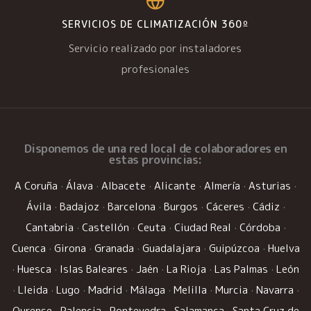
SERVICIOS DE CLIMATIZACIÓN 360º
Servicio realizado por instaladores
profesionales
Disponemos de una
red local de colaboradores
en
estas provincias:
A Coruña
·
Álava
·
Albacete
·
Alicante
·
Almería
·
Asturias
·
Ávila
·
Badajoz
·
Barcelona
·
Burgos
·
Cáceres
·
Cádiz
·
Cantabria
·
Castellón
·
Ceuta
·
Ciudad Real
·
Córdoba
·
Cuenca
·
Girona
·
Granada
·
Guadalajara
·
Guipúzcoa
·
Huelva
·
Huesca
·
Islas Baleares
·
Jaén
·
La Rioja
·
Las Palmas
·
León
·
Lleida
·
Lugo
·
Madrid
·
Málaga
·
Melilla
·
Murcia
·
Navarra
·
Ourense
·
Palencia
·
Pontevedra
·
Salamanca
·
Santa Cruz de