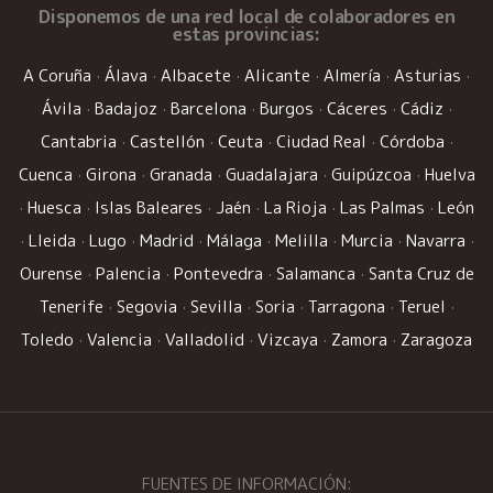
Disponemos de una
red local de colaboradores
en
estas provincias:
A Coruña
·
Álava
·
Albacete
·
Alicante
·
Almería
·
Asturias
·
Ávila
·
Badajoz
·
Barcelona
·
Burgos
·
Cáceres
·
Cádiz
·
Cantabria
·
Castellón
·
Ceuta
·
Ciudad Real
·
Córdoba
·
Cuenca
·
Girona
·
Granada
·
Guadalajara
·
Guipúzcoa
·
Huelva
·
Huesca
·
Islas Baleares
·
Jaén
·
La Rioja
·
Las Palmas
·
León
·
Lleida
·
Lugo
·
Madrid
·
Málaga
·
Melilla
·
Murcia
·
Navarra
·
Ourense
·
Palencia
·
Pontevedra
·
Salamanca
·
Santa Cruz de
Tenerife
·
Segovia
·
Sevilla
·
Soria
·
Tarragona
·
Teruel
·
Toledo
·
Valencia
·
Valladolid
·
Vizcaya
·
Zamora
·
Zaragoza
FUENTES DE INFORMACIÓN: