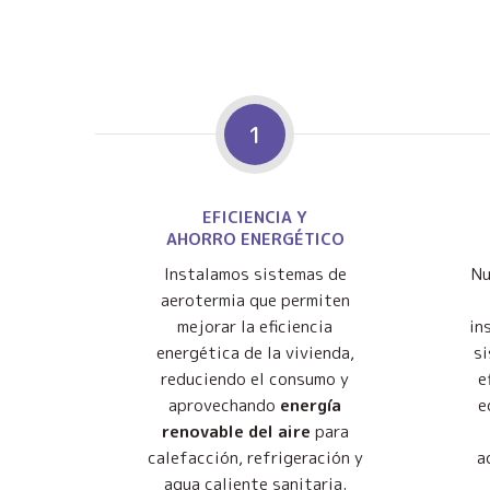
1
EFICIENCIA Y
AHORRO ENERGÉTICO
Instalamos sistemas de
Nu
aerotermia que permiten
mejorar la eficiencia
in
energética de la vivienda,
s
reduciendo el consumo y
e
aprovechando
energía
e
renovable del aire
para
calefacción, refrigeración y
a
agua caliente sanitaria.