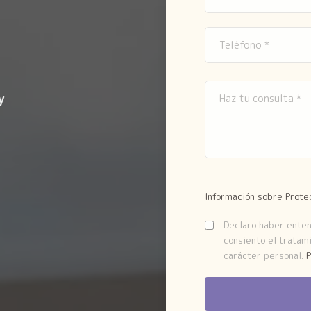
y
Información sobre Prote
Declaro haber entend
consiento el tratam
carácter personal.
P