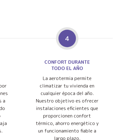
4
CONFORT DURANTE
TODO EL AÑO
La aerotermia permite
por
climatizar tu vivienda en
ones
cualquier época del año.
s a
Nuestro objetivo es ofrecer
ndo
instalaciones eficientes que
o
proporcionen confort
baja
térmico, ahorro energético y
s.
un funcionamiento fiable a
largo plazo.