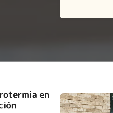
erotermia en
ción