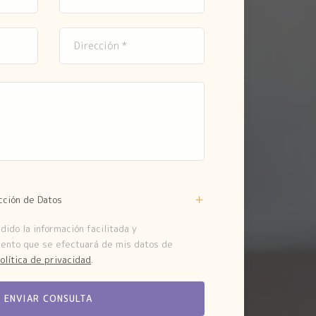
cción de Datos
ido la información facilitada y
iento que se efectuará de mis datos de
olítica de privacidad
.