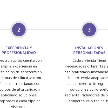
2
3
EXPERIENCIA Y
INSTALACIONES
PROFESIONALIDAD
PERSONALIZADAS
estro equipo cuenta con
Cada vivienda tiene
amplia experiencia en
necesidades diferentes, 
stalación de aerotermia y
eso realizamos instalaci
istemas de climatización
de aerotermia adaptada
ficiente, trabajando con
cada proyecto, integra
quipos de alta calidad y
soluciones como suel
aplicando soluciones
radiante, radiadores de 
daptadas a cada tipo de
temperatura o fan coil
vivienda.