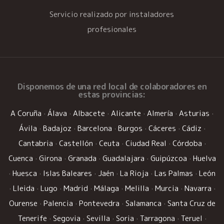
Servicio realizado por instaladores
profesionales
Disponemos de una
red local de colaboradores
en
estas provincias:
A Coruña
·
Álava
·
Albacete
·
Alicante
·
Almería
·
Asturias
·
Ávila
·
Badajoz
·
Barcelona
·
Burgos
·
Cáceres
·
Cádiz
·
Cantabria
·
Castellón
·
Ceuta
·
Ciudad Real
·
Córdoba
·
Cuenca
·
Girona
·
Granada
·
Guadalajara
·
Guipúzcoa
·
Huelva
·
Huesca
·
Islas Baleares
·
Jaén
·
La Rioja
·
Las Palmas
·
León
·
Lleida
·
Lugo
·
Madrid
·
Málaga
·
Melilla
·
Murcia
·
Navarra
·
Ourense
·
Palencia
·
Pontevedra
·
Salamanca
·
Santa Cruz de
Tenerife
·
Segovia
·
Sevilla
·
Soria
·
Tarragona
·
Teruel
·