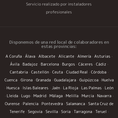
Servicio realizado por instaladores
profesionales
Disponemos de una
red local de colaboradores
en
estas provincias:
A Coruña
·
Álava
·
Albacete
·
Alicante
·
Almería
·
Asturias
·
Ávila
·
Badajoz
·
Barcelona
·
Burgos
·
Cáceres
·
Cádiz
·
Cantabria
·
Castellón
·
Ceuta
·
Ciudad Real
·
Córdoba
·
Cuenca
·
Girona
·
Granada
·
Guadalajara
·
Guipúzcoa
·
Huelva
·
Huesca
·
Islas Baleares
·
Jaén
·
La Rioja
·
Las Palmas
·
León
·
Lleida
·
Lugo
·
Madrid
·
Málaga
·
Melilla
·
Murcia
·
Navarra
·
Ourense
·
Palencia
·
Pontevedra
·
Salamanca
·
Santa Cruz de
Tenerife
·
Segovia
·
Sevilla
·
Soria
·
Tarragona
·
Teruel
·