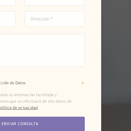
cción de Datos
ido la información facilitada y
iento que se efectuará de mis datos de
olítica de privacidad
.