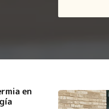
ermia en
gía