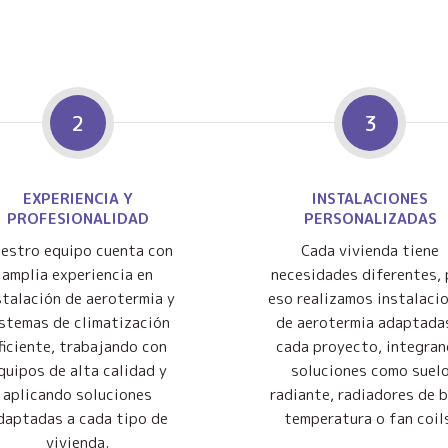
2
3
EXPERIENCIA Y
INSTALACIONES
PROFESIONALIDAD
PERSONALIZADAS
estro equipo cuenta con
Cada vivienda tiene
amplia experiencia en
necesidades diferentes, 
stalación de aerotermia y
eso realizamos instalaci
istemas de climatización
de aerotermia adaptada
ficiente, trabajando con
cada proyecto, integra
quipos de alta calidad y
soluciones como suel
aplicando soluciones
radiante, radiadores de 
daptadas a cada tipo de
temperatura o fan coil
vivienda.