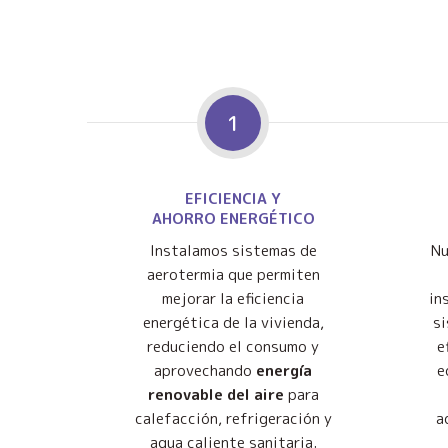
1
EFICIENCIA Y
AHORRO ENERGÉTICO
Instalamos sistemas de
Nu
aerotermia que permiten
mejorar la eficiencia
in
energética de la vivienda,
s
reduciendo el consumo y
e
aprovechando
energía
e
renovable del aire
para
calefacción, refrigeración y
a
agua caliente sanitaria.