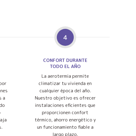
4
CONFORT DURANTE
TODO EL AÑO
La aerotermia permite
por
climatizar tu vivienda en
ones
cualquier época del año.
s a
Nuestro objetivo es ofrecer
ndo
instalaciones eficientes que
o
proporcionen confort
baja
térmico, ahorro energético y
s.
un funcionamiento fiable a
largo plazo.