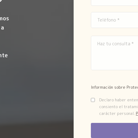
amos
 a
nte
Información sobre Prote
Declaro haber entend
consiento el tratam
carácter personal.
P