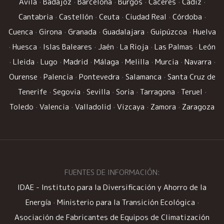
Ávila
·
Badajoz
·
Barcelona
·
Burgos
·
Cáceres
·
Cádiz
·
Cantabria
·
Castellón
·
Ceuta
·
Ciudad Real
·
Córdoba
·
Cuenca
·
Girona
·
Granada
·
Guadalajara
·
Guipúzcoa
·
Huelva
·
Huesca
·
Islas Baleares
·
Jaén
·
La Rioja
·
Las Palmas
·
León
·
Lleida
·
Lugo
·
Madrid
·
Málaga
·
Melilla
·
Murcia
·
Navarra
·
Ourense
·
Palencia
·
Pontevedra
·
Salamanca
·
Santa Cruz de
Tenerife
·
Segovia
·
Sevilla
·
Soria
·
Tarragona
·
Teruel
·
Toledo
·
Valencia
·
Valladolid
·
Vizcaya
·
Zamora
·
Zaragoza
FUENTES DE INFORMACIÓN:
IDAE - Instituto para la Diversificación y Ahorro de la
Energía
·
Ministerio para la Transición Ecológica
·
Asociación de Fabricantes de Equipos de Climatización