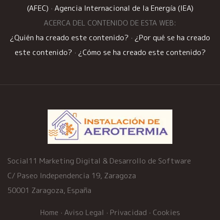
(AFEC)
·
Agencia Internacional de la Energía (IEA)
ACERCA DEL CONTENIDO DE ESTA WEB:
¿Quién ha creado este contenido?
·
¿Por qué se ha creado
este contenido?
·
¿Cómo se ha creado este contenido?
Social11 Marketing Digital & Desarrollo de Software
C/ Paseo Independencia 19, Zaragoza
50001 Zaragoza, España
Home
·
Aviso Legal
·
Privacidad
·
Cookies