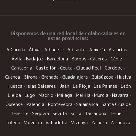
Disponemos de una
red local de colaboradores
en
estas provincias:
A Coruña
·
Álava
·
Albacete
·
Alicante
·
Almería
·
Asturias
·
Ávila
·
Badajoz
·
Barcelona
·
Burgos
·
Cáceres
·
Cádiz
·
Cantabria
·
Castellón
·
Ceuta
·
Ciudad Real
·
Córdoba
·
Cuenca
·
Girona
·
Granada
·
Guadalajara
·
Guipúzcoa
·
Huelva
·
Huesca
·
Islas Baleares
·
Jaén
·
La Rioja
·
Las Palmas
·
León
·
Lleida
·
Lugo
·
Madrid
·
Málaga
·
Melilla
·
Murcia
·
Navarra
·
Ourense
·
Palencia
·
Pontevedra
·
Salamanca
·
Santa Cruz de
Tenerife
·
Segovia
·
Sevilla
·
Soria
·
Tarragona
·
Teruel
·
Toledo
·
Valencia
·
Valladolid
·
Vizcaya
·
Zamora
·
Zaragoza