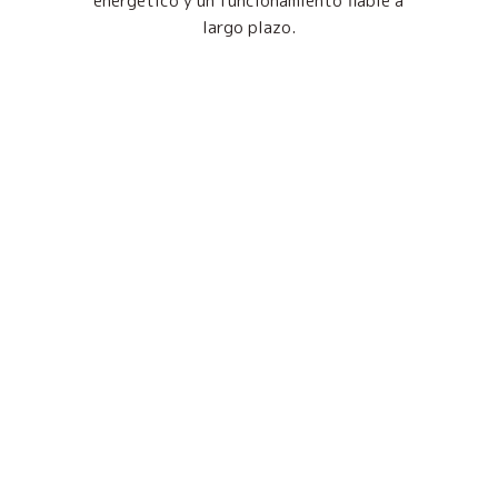
energético y un funcionamiento fiable a
largo plazo.