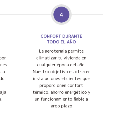
4
CONFORT DURANTE
TODO EL AÑO
La aerotermia permite
por
climatizar tu vivienda en
ones
cualquier época del año.
s a
Nuestro objetivo es ofrecer
ndo
instalaciones eficientes que
o
proporcionen confort
baja
térmico, ahorro energético y
s.
un funcionamiento fiable a
largo plazo.