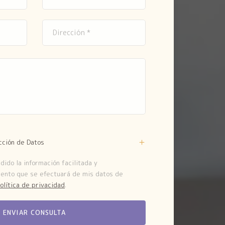
cción de Datos
ido la información facilitada y
iento que se efectuará de mis datos de
olítica de privacidad
.