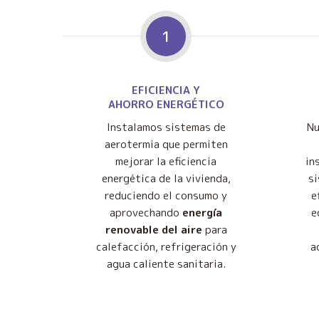
1
EFICIENCIA Y
AHORRO ENERGÉTICO
Instalamos sistemas de
Nu
aerotermia que permiten
mejorar la eficiencia
in
energética de la vivienda,
s
reduciendo el consumo y
e
aprovechando
energía
e
renovable del aire
para
calefacción, refrigeración y
a
agua caliente sanitaria.