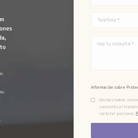
om
iones
da,
to
u.
Información sobre Prote
ou.
Declaro haber entend
consiento el tratam
carácter personal.
P
.