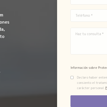
om
iones
da,
to
Información sobre Prote
.
Declaro haber entend
consiento el tratam
carácter personal.
P