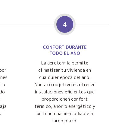
4
CONFORT DURANTE
TODO EL AÑO
La aerotermia permite
por
climatizar tu vivienda en
ones
cualquier época del año.
s a
Nuestro objetivo es ofrecer
ndo
instalaciones eficientes que
o
proporcionen confort
baja
térmico, ahorro energético y
s.
un funcionamiento fiable a
largo plazo.