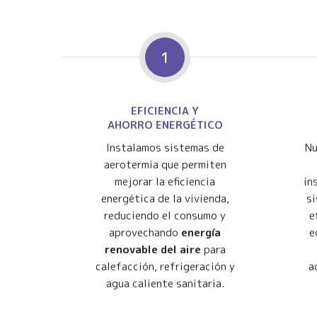
1
EFICIENCIA Y
AHORRO ENERGÉTICO
Instalamos sistemas de
Nu
aerotermia que permiten
mejorar la eficiencia
in
energética de la vivienda,
s
reduciendo el consumo y
e
aprovechando
energía
e
renovable del aire
para
calefacción, refrigeración y
a
agua caliente sanitaria.