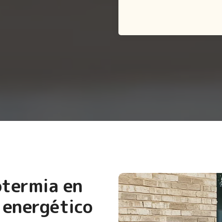
otermia en
 energético