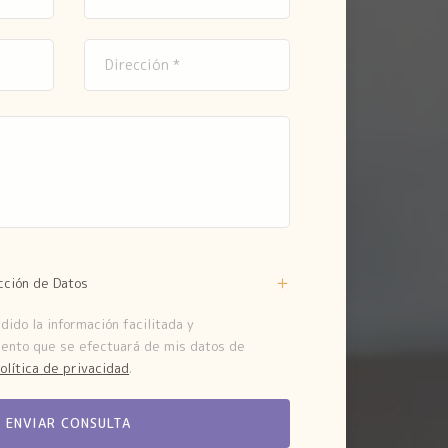
cción de Datos
ido la información facilitada y
iento que se efectuará de mis datos de
olítica de privacidad
.