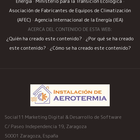
Energía
·
Ministerio para la Transición Ecológica
·
Asociación de Fabricantes de Equipos de Climatización
(AFEC)
·
Agencia Internacional de la Energía (IEA)
ACERCA DEL CONTENIDO DE ESTA WEB:
¿Quién ha creado este contenido?
·
¿Por qué se ha creado
este contenido?
·
¿Cómo se ha creado este contenido?
Social11 Marketing Digital & Desarrollo de Software
C/ Paseo Independencia 19, Zaragoza
50001 Zaragoza, España