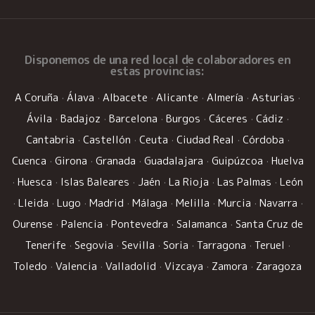
Disponemos de una
red local de colaboradores
en
estas provincias:
A Coruña
·
Álava
·
Albacete
·
Alicante
·
Almería
·
Asturias
·
Ávila
·
Badajoz
·
Barcelona
·
Burgos
·
Cáceres
·
Cádiz
·
Cantabria
·
Castellón
·
Ceuta
·
Ciudad Real
·
Córdoba
·
Cuenca
·
Girona
·
Granada
·
Guadalajara
·
Guipúzcoa
·
Huelva
·
Huesca
·
Islas Baleares
·
Jaén
·
La Rioja
·
Las Palmas
·
León
·
Lleida
·
Lugo
·
Madrid
·
Málaga
·
Melilla
·
Murcia
·
Navarra
·
Ourense
·
Palencia
·
Pontevedra
·
Salamanca
·
Santa Cruz de
Tenerife
·
Segovia
·
Sevilla
·
Soria
·
Tarragona
·
Teruel
·
Toledo
·
Valencia
·
Valladolid
·
Vizcaya
·
Zamora
·
Zaragoza