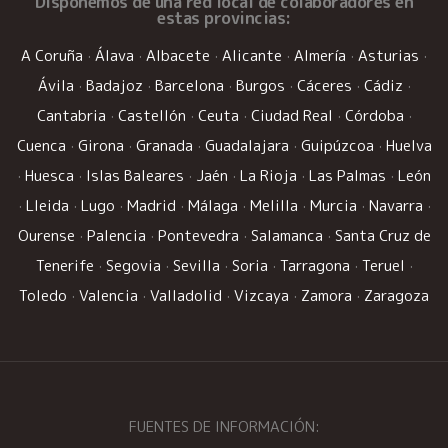
Disponemos de una
red local de colaboradores
en
estas provincias:
A Coruña
·
Álava
·
Albacete
·
Alicante
·
Almería
·
Asturias
·
Ávila
·
Badajoz
·
Barcelona
·
Burgos
·
Cáceres
·
Cádiz
·
Cantabria
·
Castellón
·
Ceuta
·
Ciudad Real
·
Córdoba
·
Cuenca
·
Girona
·
Granada
·
Guadalajara
·
Guipúzcoa
·
Huelva
·
Huesca
·
Islas Baleares
·
Jaén
·
La Rioja
·
Las Palmas
·
León
·
Lleida
·
Lugo
·
Madrid
·
Málaga
·
Melilla
·
Murcia
·
Navarra
·
Ourense
·
Palencia
·
Pontevedra
·
Salamanca
·
Santa Cruz de
Tenerife
·
Segovia
·
Sevilla
·
Soria
·
Tarragona
·
Teruel
·
Toledo
·
Valencia
·
Valladolid
·
Vizcaya
·
Zamora
·
Zaragoza
FUENTES DE INFORMACIÓN: