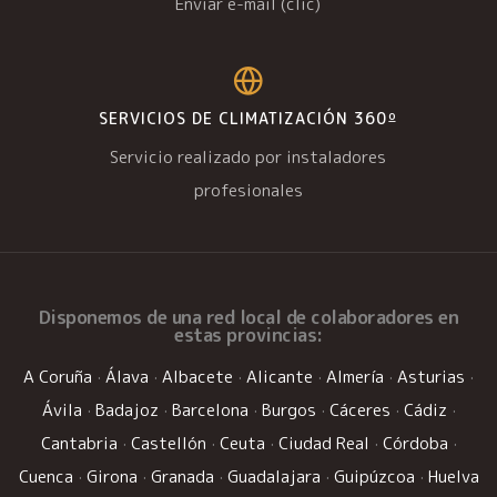
Enviar e-mail (clic)
SERVICIOS DE CLIMATIZACIÓN 360º
Servicio realizado por instaladores
profesionales
Disponemos de una
red local de colaboradores
en
estas provincias:
A Coruña
·
Álava
·
Albacete
·
Alicante
·
Almería
·
Asturias
·
Ávila
·
Badajoz
·
Barcelona
·
Burgos
·
Cáceres
·
Cádiz
·
Cantabria
·
Castellón
·
Ceuta
·
Ciudad Real
·
Córdoba
·
Cuenca
·
Girona
·
Granada
·
Guadalajara
·
Guipúzcoa
·
Huelva