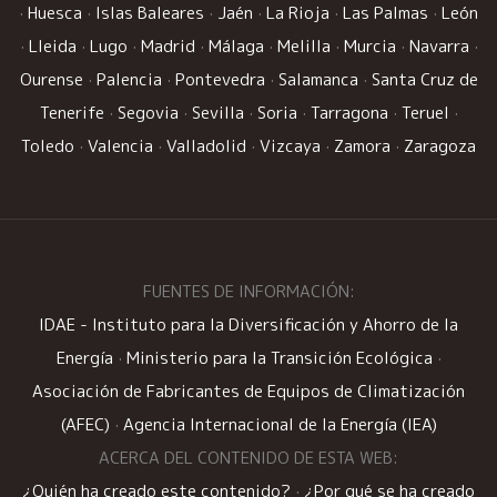
·
Huesca
·
Islas Baleares
·
Jaén
·
La Rioja
·
Las Palmas
·
León
·
Lleida
·
Lugo
·
Madrid
·
Málaga
·
Melilla
·
Murcia
·
Navarra
·
Ourense
·
Palencia
·
Pontevedra
·
Salamanca
·
Santa Cruz de
Tenerife
·
Segovia
·
Sevilla
·
Soria
·
Tarragona
·
Teruel
·
Toledo
·
Valencia
·
Valladolid
·
Vizcaya
·
Zamora
·
Zaragoza
FUENTES DE INFORMACIÓN:
IDAE - Instituto para la Diversificación y Ahorro de la
Energía
·
Ministerio para la Transición Ecológica
·
Asociación de Fabricantes de Equipos de Climatización
(AFEC)
·
Agencia Internacional de la Energía (IEA)
ACERCA DEL CONTENIDO DE ESTA WEB:
¿Quién ha creado este contenido?
·
¿Por qué se ha creado