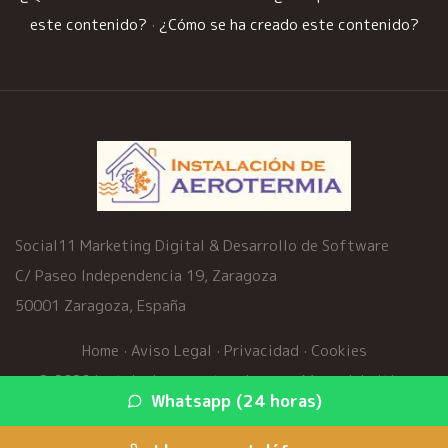
este contenido?
·
¿Cómo se ha creado este contenido?
Social11 Marketing Digital & Desarrollo de Software
C/ Paseo Independencia 19, Zaragoza
50001 Zaragoza, España
Home
·
Aviso Legal
·
Privacidad
·
Cookies
© 2026 instalacion-aerotermia.com ·
Mapa del sitio
·
Whatsapp (24 horas)
Servicios