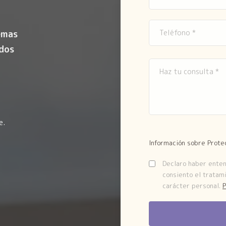
emas
ados
e.
Información sobre Prote
Declaro haber entend
consiento el tratam
carácter personal.
P