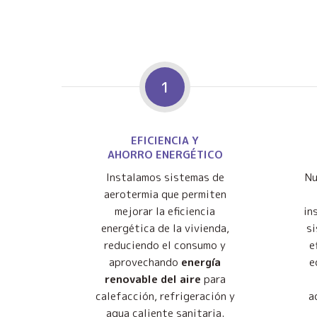
1
EFICIENCIA Y
AHORRO ENERGÉTICO
Instalamos sistemas de
Nu
aerotermia que permiten
mejorar la eficiencia
in
energética de la vivienda,
s
reduciendo el consumo y
e
aprovechando
energía
e
renovable del aire
para
calefacción, refrigeración y
a
agua caliente sanitaria.