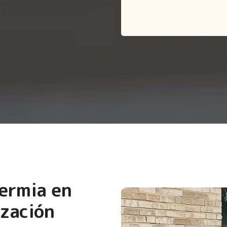
termia en
ización