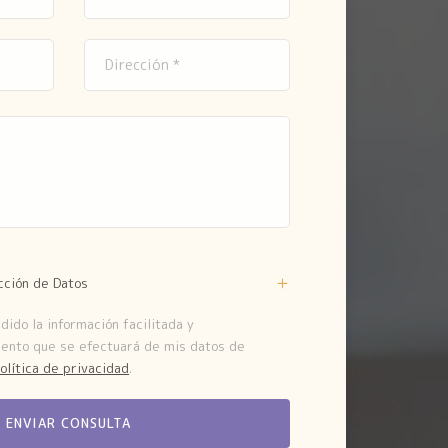
cción de Datos
ido la información facilitada y
iento que se efectuará de mis datos de
olítica de privacidad
.